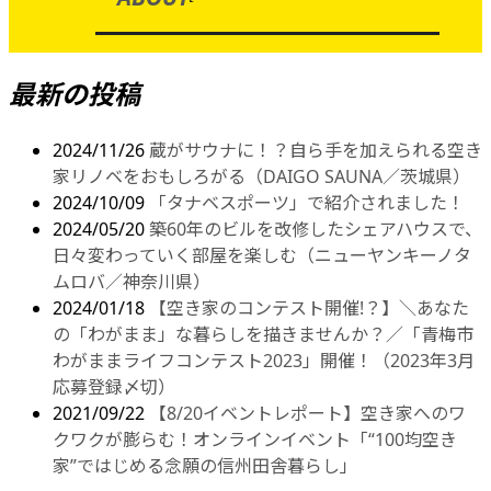
最新の投稿
2024/11/26
蔵がサウナに！？自ら手を加えられる空き
家リノベをおもしろがる（DAIGO SAUNA／茨城県）
2024/10/09
「タナベスポーツ」で紹介されました！
2024/05/20
築60年のビルを改修したシェアハウスで、
日々変わっていく部屋を楽しむ（ニューヤンキーノタ
ムロバ／神奈川県）
2024/01/18
【空き家のコンテスト開催!？】＼あなた
の「わがまま」な暮らしを描きませんか？／「青梅市
わがままライフコンテスト2023」開催！（2023年3月
応募登録〆切）
2021/09/22
【8/20イベントレポート】空き家へのワ
クワクが膨らむ！オンラインイベント「“100均空き
家”ではじめる念願の信州田舎暮らし」