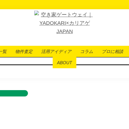
猪苗代湖
空
日
き
本
家
一覧
物件査定
活用アイディア
コラム
プロに相談
ゲ
中
ー
ABOUT
の
ト
人の冬の秘密基
「100
ウ
ェ
均
イ
空
｜
YADOKARI×
き
カ
家
リ
物
ア
ゲ
件」
JAPAN
を