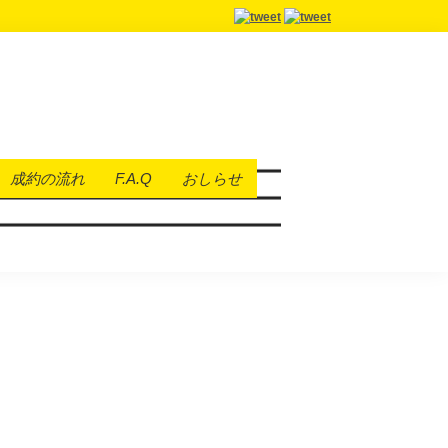
成約の流れ
F.A.Q
おしらせ