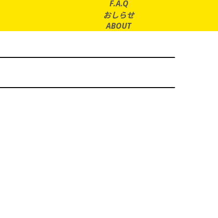
F.A.Q
おしらせ
ABOUT