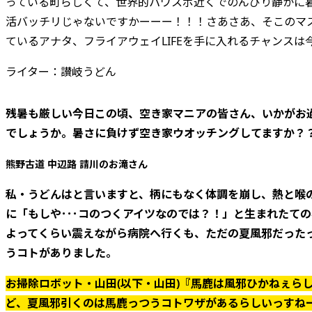
っている町らしくて、世界的パワスポ近くでのんびり静かに
活バッチリじゃないですかーーー！！！さあさあ、そこのマ
ているアナタ、フライアウェイLIFEを手に入れるチャンス
ライター：讃岐うどん
残暑も厳しい今日この頃、空き家マニアの皆さん、いかがお
でしょうか。暑さに負けず空き家ウオッチングしてますか？
熊野古道 中辺路 請川のお滝さん
私・うどんはと言いますと、柄にもなく体調を崩し、熱と喉
に「もしや･･･コのつくアイツなのでは？！」と生まれたて
よってくらい震えながら病院へ行くも、ただの夏風邪だった
うコトがありました。
お掃除ロボット・山田(以下・山田)『馬鹿は風邪ひかねぇら
ど、夏風邪引くのは馬鹿っつうコトワザがあるらしいっすね