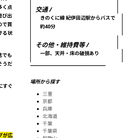
多く点
交通 /
遊び出
きのくに線 紀伊田辺駅からバスで
ので買
約40分
ける状
その他・維持費等 /
一部、天井・床の破損あり
誌でも
そうだ
場所から探す
にすぐ
三重
京都
兵庫
北海道
千葉
千葉県
グが広