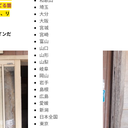
和歌山
てる箇
埼玉
し、リ
大分
大阪
宮城
インだ
宮崎
富山
山口
山形
山梨
岐阜
岡山
岩手
島根
広島
愛媛
新潟
日本全国
東京