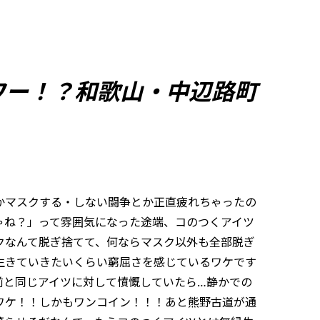
ワー！？和歌山・中辺路町
かマスクする・しない闘争とか正直疲れちゃったの
ゃね？」って雰囲気になった途端、コのつくアイツ
クなんて脱ぎ捨てて、何ならマスク以外も全部脱ぎ
生きていきたいくらい窮屈さを感じているワケです
前と同じアイツに対して憤慨していたら…静かでの
ワケ！！しかもワンコイン！！！あと熊野古道が通