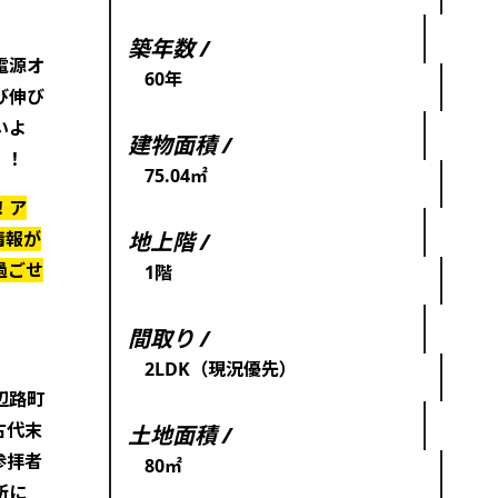
築年数 /
電源オ
60年
び伸び
いよ
建物面積 /
！！
75.04㎡
！ア
情報が
地上階 /
過ごせ
1階
間取り /
2LDK（現況優先）
辺路町
古代末
土地面積 /
参拝者
80㎡
所に