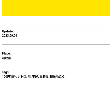
2023.09.04
和歌山
100円物件
,
レトロ
,
川
,
平屋
,
愛着強
,
観光地近く
,