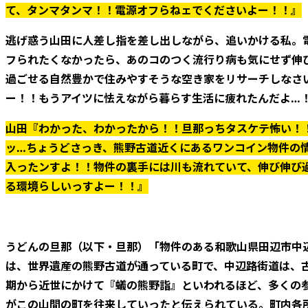
て、タンマタンマ！！電源オフらねェでくださいよー！！』
逃げ惑う山田に人差し指を差し出しながら、追いかける私。
フられたくなかったら、あのコのつく流行り病も気にせず伸
過ごせる自然豊かで住みやすそうな空き家をリサーチしなさ
ー！！もうアイツに怯えながら暮らす生活に疲れたんだよ…
山田『わかった、わかったから！！旦那っちタスケテ怖い！
ッ…ちょうどさっき、熊野古道近くにあるワンコイン物件の
入ったンすよ！！物件の裏手には川も流れていて、伸び伸び
る環境らしいっすよー！！』
うどんの旦那（以下・旦那）「物件のある和歌山県田辺市中
は、世界遺産の熊野古道が通っている町で、中辺路街道は、
期から近世にかけて『蟻の熊野詣』といわれるほど、多くの
がこの山間の町を往来していったと伝えられている。町内各