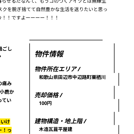
暮らせるだなんて、もうコのつくアイツとは無縁生
スクを脱ぎ捨てて自然豊かな生活を送りたいと思っ
は今！！ですよーーーー！！！
過ごし
物件情報
？
物件所在エリア /
和歌山県田辺市中辺路町栗栖川
の痛み
の小鹿か
売却価格 /
ってい
100円
建物構造・地上階 /
しいけ
木造瓦葺平屋建
ー！っ