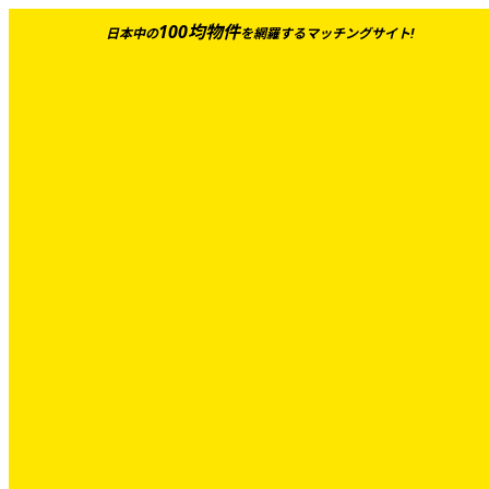
100均物件
日本中の
を網羅するマッチングサイト!