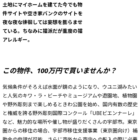
土地にマイホームを建てた今でも物
件サイトや空き家バンクのサイトを
夜な夜な徘徊しては妄想を膨らませ
ている。ちなみに猫派だが重度の猫
アレルギー。
この物件、100万円で買いませんか？
気候条件がそろえば水面が鏡のようになり、ウユニ湖みたい
と人気のキワ・ラ・ビーチやミュージアムや遊園地、植物園
や野外彫刻まで楽しめるときわ公園を始め、国内有数の歴史
と権威を誇る野外彫刻国際コンクール「UBEビエンナーレ」
など、魅力的な場所や催し物が盛りだくさんの宇部市。東京
圏からの移住の場合、宇部市移住支援事業（東京圏向け）補
助金の申請が可能。さらに市外から市内への転入の際に必要