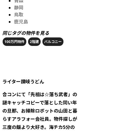
青森
静岡
鳥取
鹿児島
同じタグの物件を見る
100万円物件
2階建
バルコニー
ライター
讃岐うどん
合コンにて「先祖は☆落ち武者」の
謎キャッチコピーで落とした同い年
の旦那、お掃除ロボットの山田と暮
らすアラフォー会社員。物件探しが
三度の飯より大好き。海チカ5分の