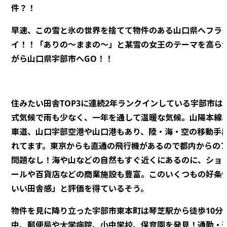
件？！
早速、この雪と氷の世界を捨てて物件のある山口県へフラ
イ！！「ありの～ままの～」と某雪の女王のテーマを高ら
がら山口県宇部市へGO！！
住みたい田舎TOP3に連続2年ランクインしている宇部市は
式気候で雨も少なく、一年を通して温暖な気候。山陽本線
車道、山口宇部空港や山口港もあり、陸・海・空の移動手
れてます。東京からも直通の飛行機があるので都内からの
問題なし！海や山などの自然もすぐ近くにあるのに、ショ
ールや百貨店などの商業施設も豊富。このいくつもの好条
いい田舎感」と評価を得ているそう。
物件を見に降り立った宇部市東本町は琴芝駅から徒歩10分
中、郵便局や大学病院、小中学校、保育園を発見！通勤・