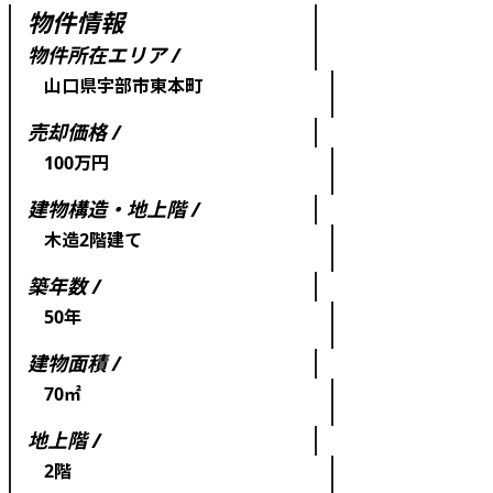
物件情報
物件所在エリア /
山口県宇部市東本町
売却価格 /
100万円
建物構造・地上階 /
木造2階建て
築年数 /
50年
建物面積 /
70㎡
地上階 /
2階