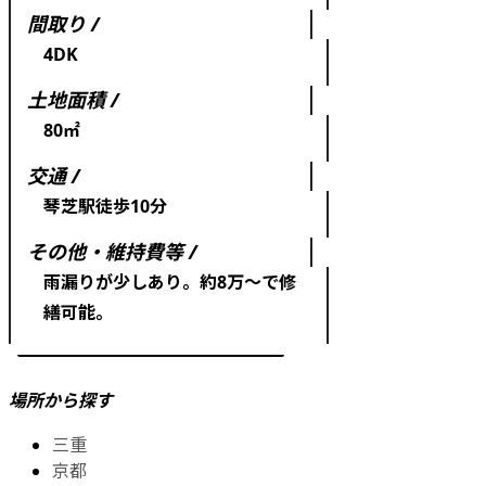
間取り /
4DK
土地面積 /
80㎡
交通 /
琴芝駅徒歩10分
その他・維持費等 /
雨漏りが少しあり。約8万～で修
繕可能。
場所から探す
三重
京都