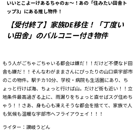
いいとこよーけあるちゃのぉ～！あの「住みたい田舎ト
ップ3」にある推し物件！
【受付終了】家族DE移住！「丁度い
い田舎」のバルコニー付き物件
もう人がごちゃごちゃいる都会は嫌だ！！だけど不便なド田
舎も嫌だ！！そんなわがままさんにぴったりの山口県宇部市
のこの物件。駅チカ10分、学校・病院も生活圏にあり、ち
ょっと行けば海、ちょっと行けば山。だけど街も近い！！立
地条件最高過ぎる上に、雨漏りをちょっと直せばスグ住めち
ゃう！！さあ、身も心も凍えそうな都会を捨てて、家族で人
も気候も温暖な宇部市へフライアウェイ！！！
ライター：讃岐うどん