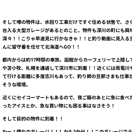
そして噂の物件は、水回り工事だけですぐ住める状態で、さ
台入る大型ガレージがあるとのこと。物件も深川の町にも興
深々！！こりゃ早速見に行かなきゃ！！と釣り動画に見入る
んに留守番を任せて北海道へGO！！
都内からは約17時間の車旅。函館からカーフェリーで上陸し
や苫小牧、札幌を通過して深川市に到着！！近くには雨竜川
て行ける距離に多度志川もあって、釣り師の旦那さまも仕事
そうな環境。
近くにセイコーマートもあるので、夜ご飯のあとに急に食べ
ったアイスとか、急な買い物にも困る事はなさそう！
そして目的の物件に到着！！
わー！憧れのガレージ！！しかも2台分！！このガレージで