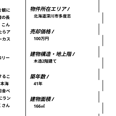
物件所在エリア /
を観に
北海道深川市多度志
憎の長
。こん
売却価格 /
たらア
100万円
ーカス
建物構造・地上階 /
ロリー
木造2階建て
築年数 /
するこ
日本海
41年
田舎ベ
にラン
建物面積 /
くさん
166㎡