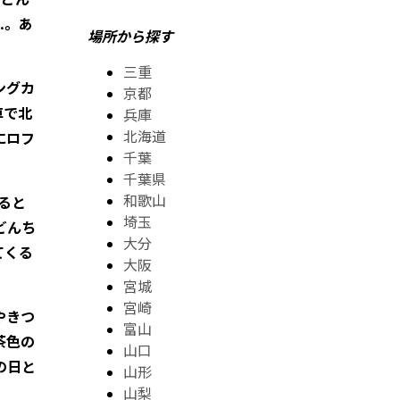
…。あ
場所から探す
三重
ングカ
京都
車で北
兵庫
北海道
にロフ
千葉
千葉県
和歌山
ると
埼玉
どんち
大分
てくる
大阪
宮城
宮崎
やきつ
富山
茶色の
山口
の日と
山形
山梨