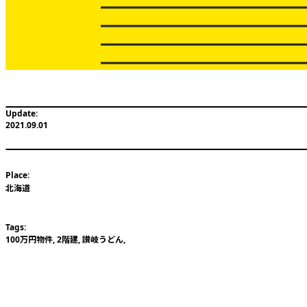
2021.09.01
北海道
100万円物件
,
2階建
,
讃岐うどん
,