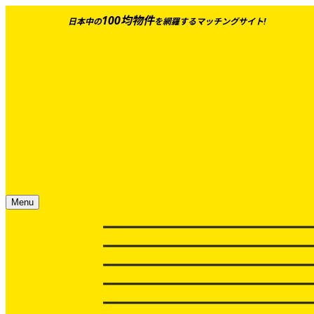
100均物件
日本中の
を網羅するマッチングサイト!
Menu