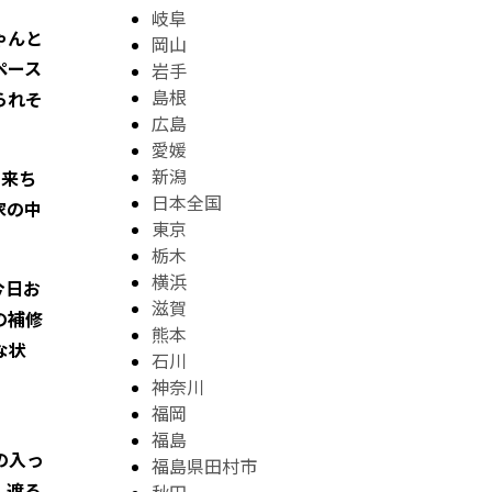
岐阜
ゃんと
岡山
ペース
岩手
島根
られそ
広島
愛媛
新潟
出来ち
日本全国
家の中
東京
栃木
横浜
今日お
滋賀
の補修
熊本
な状
石川
神奈川
福岡
福島
の入っ
福島県田村市
！遮る