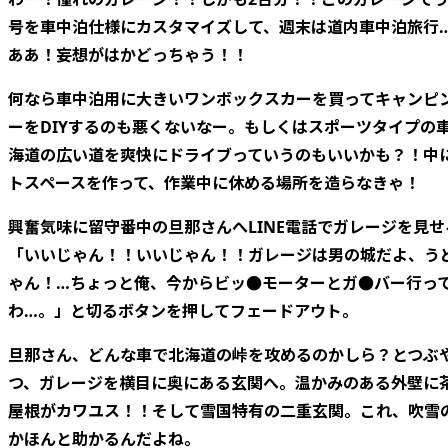
号を車中泊仕様にカスタマイズして、週末は道内車中泊旅行
ああ！妄想がはかどっちゃう！！
何なら車中泊用に大きいワンボックスカーを買ってキャンピ
ーをDIYするのも悪くないなー。もしくはスポーツタイプの
海道の広い道を爽快にドライブっていうのもいいかも？！中
トスペースを作って、作業中に休める場所を造らなきゃ！
興奮気味に留守番中の旦那さんへLINE電話でガレージを見せ
「いいじゃん！！いいじゃん！！ガレージは男の城だよ、う
ゃん！…ちょっと俺、今からビッ●モーターとガ●バー行っ
わ…。」と切るボタンを押してフェードアウト。
旦那さん、どんな車で北海道の峠を攻めるのかしら？とつぶ
つ、ガレージを横目に奥にある玄関へ。温かみのある外壁に
屋根がカワユス！！そして雪国特有の二重玄関。これ、吹雪
かほんと助かるんだよね。