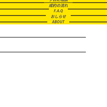
成約の流れ
F.A.Q
おしらせ
ABOUT