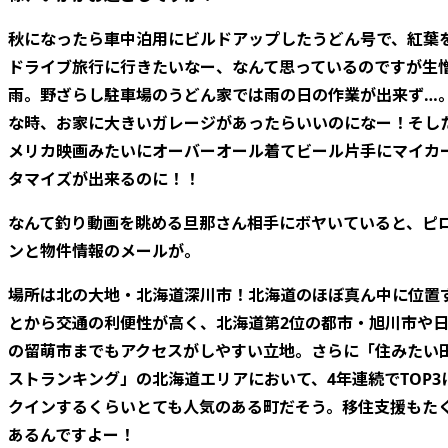
秋になったら車中泊用にビルドアップしたうどん号で、紅葉
ドライブ旅行に行きたいなー、なんて思っているのですが生
雨。野ざらし駐車場のうどん家では雨の日の作業が出来ず…
な時、お家に大きいガレージがあったらいいのになー！そし
メリカ映画みたいにオーバーオール着てビール片手にマイカ
タマイズが出来るのに！！
なんて釣り動画を眺める旦那さん相手にボヤいていると、ピ
ンと物件情報のメールが。
場所は北の大地・北海道深川市！北海道のほぼ真ん中に位置
とから交通の利便性が高く、北海道第2位の都市・旭川市や
の留萌市までもアクセスがしやすい立地。さらに「住みたい
ストランキング」の北海道エリアにおいて、4年連続でTOP3
クインするくらいとても人気のある町だそう。移住支援もた
あるんですよー！