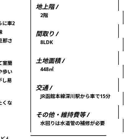
地上階 /
2階
らに車2
味
間取り /
旦那さ
8LDK
土地面積 /
て室蘭
448㎡
や歩い
がし易
交通 /
JR函館本線深川駅から車で15分
たくな
その他・維持費等 /
水回りは水道管の補修が必要
うどん