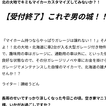
北の大地でキミもマイカーカスタマイズしてみないか？！
【受付終了】これぞ男の城！
『マイホーム持つならやっぱりガレージは譲れない！！』そ
よ！！北の大地・北海道に車2台が入る大型ガレージ付き物
で、趣味用の車はガレージに、通勤用の車は外に、といった
良好な状態なので、その分ガレージリノベや車にお金を掛け
ガレージでメンテナンスした自慢のマイカーで、北海道の雄大な
せんか！？
ライター：讃岐うどん
長雨のせいですっかり涼しくなった今日この頃。空き家マニ
様、いかがお過ごしですか？