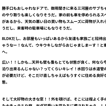
勝手口もおしゃれなドアで、御用聞きに来る三河屋のサブち
のやり取りも楽しくなりそうだ。家の前も車を停められるス
があるから、天気の悪い日の買い物もスムーズに荷物が入れ
うだし、来客時の駐車場にもなりそうだ。
8LDKだし、お部屋もいっぱいあるから友達も家族ごと招待
ゃうなー！なんて、ウキウキしながらおじゃましまーす！と
へ。
広い！！しかも…天井も壁も畳もとても状態が良く、何なら
泊り出来るんじゃない？ってくらいキレイ！水回りは水道管
が必要だけど、そこだけ直しちゃえばもうすぐに住める良好
態。
そして大好物の大きな窓！！外を覗けば、そこには程よく手
たナチュラルな庭。ヤダ可愛いお花たちに癒されちゃう…！