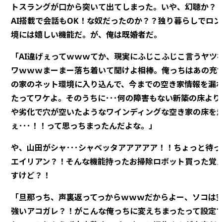
トスラングが口から突いて出てしまった。いや、幻聴か？
AI搭載で会話もOK！な奴だったのか？？独り暮らしでロ
境には嬉しい機能だ。
が、俺は既婚者だ。
「AI違げぇってｗｗｗてか、現実にふじこふじこ言うヤツ
ワｗｗｗまーまー落ち着いて聞けよ相棒。俺っちはあの充
の家のネット環境に入り込んで、今までの空き家情報を漏
たってワケよ。そのうちに･･･何の障害もない新築の床より
や劣化で穴が空いたようなワインディングな空き家の床を
ぇ･･･！！って思っちまったんだよな。」
や、山田がシャ･･･シャベッタアアアアア！！ちょっと待
エイリアン？！そんな機能持ったお掃除ロボット買った覚
すけど？！
「旦那っち、声裏返ってっからｗｗｗだからよー、ソコは
強いアコガレ？！がこんな俺っちに変えちまったって設定