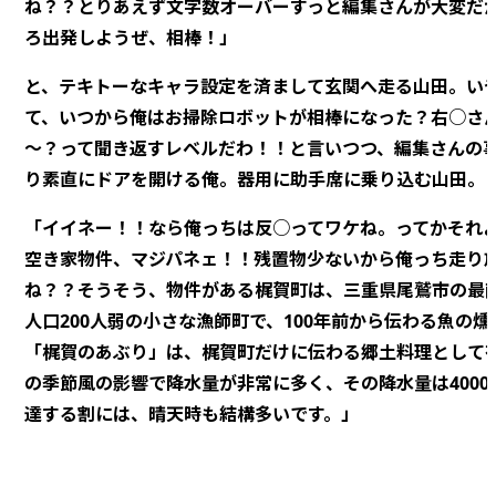
ね？？とりあえず文字数オーバーすっと編集さんが大変だ
ろ出発しようぜ、相棒！」
と、テキトーなキャラ設定を済まして玄関へ走る山田。い
て、いつから俺はお掃除ロボットが相棒になった？右○さ
～？って聞き返すレベルだわ！！と言いつつ、編集さんの
り素直にドアを開ける俺。器用に助手席に乗り込む山田。
「イイネー！！なら俺っちは反○ってワケね。ってかそれ
空き家物件、マジパネェ！！残置物少ないから俺っち走り
ね？？そうそう、物件がある梶賀町は、三重県尾鷲市の最
人口200人弱の小さな漁師町で、100年前から伝わる魚の
「梶賀のあぶり」は、梶賀町だけに伝わる郷土料理として
の季節風の影響で降水量が非常に多く、その降水量は4000
達する割には、晴天時も結構多いです。」