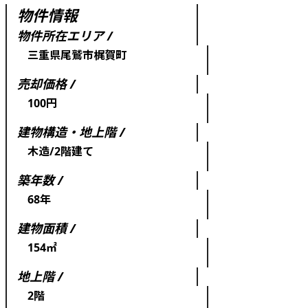
物件情報
物件所在エリア /
三重県尾鷲市梶賀町
売却価格 /
100円
建物構造・地上階 /
木造/2階建て
築年数 /
68年
建物面積 /
154㎡
地上階 /
2階