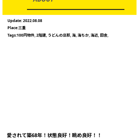
2022.08.08
三重
100円物件
,
2階建
,
うどんの旦那
,
海
,
海ちか
,
海近
,
田舎
,
愛されて築68年！状態良好！眺め良好！！