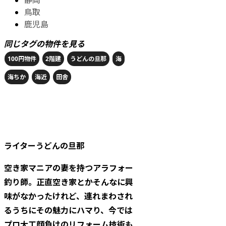
静岡
鳥取
鹿児島
同じタグの物件を見る
100円物件
2階建
うどんの旦那
海
海ちか
海近
田舎
ライター
うどんの旦那
空き家マニアの妻を持つアラフォー
釣り師。正直空き家とかそんなに興
味がなかったけれど、連れまわされ
るうちにその魅力にハマり、今では
プロ大工顔負けのリフォーム技術も