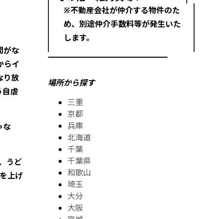
※不動産会社が仲介する物件のた
め、別途仲介手数料等が発生いた
します。
間がな
からイ
なり放
場所から探す
う自虐
三重
京都
兵庫
ゃな
北海道
千葉
千葉県
、うど
和歌山
顔を上げ
埼玉
大分
大阪