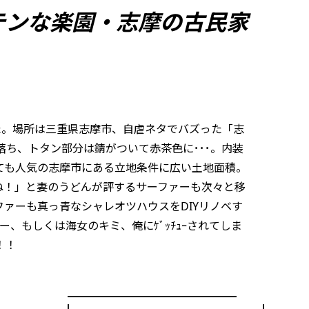
テンな楽園・志摩の古民家
た。場所は三重県志摩市、自虐ネタでバズった「志
落ち、トタン部分は錆がついて赤茶色に･･･。内装
ても人気の志摩市にある立地条件に広い土地面積。
ね！」と妻のうどんが評するサーファーも次々と移
ァーも真っ青なシャレオツハウスをDIYリノベす
、もしくは海女のキミ、俺にｹﾞｯﾁｭｰされてしま
！！