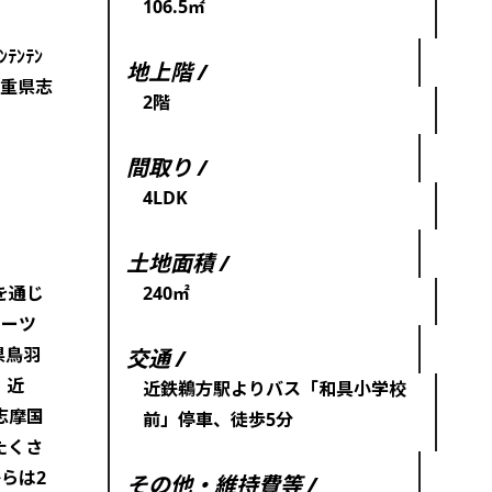
106.5㎡
ﾃﾝﾃﾝ
地上階 /
三重県志
2階
間取り /
4LDK
土地面積 /
を通じ
240㎡
ポーツ
県鳥羽
交通 /
、近
近鉄鵜方駅よりバス「和具小学校
志摩国
前」停車、徒歩5分
たくさ
らは2
その他・維持費等 /