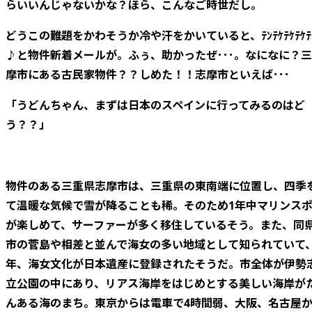
らいいんじゃないかな？ほら、こんなご時世だし。
どうこの難題をかわそうか冷や汗をかいていると、ﾃﾝﾃｹﾃｹﾃｹﾃﾝ
♪と物件新着メールが。ふぅ、助かったぜ･･･。なになに？
摩市にある古民家物件？？しめた！！志摩市といえば･･･
「うどんちゃん、まずは日本のスペインに行ってみるのはど
う？？」
物件のある三重県志摩市は、三重県の東南端に位置し、四季
て温暖な気候で雪が降ることも稀。そのため1年中マリンス
が楽しめて、サーファーが多く移住しているそう。また、同
市の菅島や相差と並んで海女の多い地域として知られていて
年、海女文化が日本遺産に登録されたそうだ。市全体が伊勢
立公園の中にあり、リアス海岸をはじめとする美しい海岸が
んある海のまち。東京からは電車で4時間弱、大阪、名古屋か