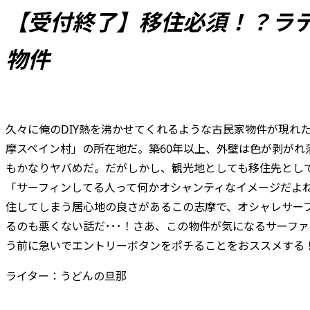
【受付終了】移住必須！？ラ
物件
久々に俺のDIY熱を沸かせてくれるような古民家物件が現れ
摩スペイン村」の所在地だ。築60年以上、外壁は色が剥がれ
もかなりヤバめだ。だがしかし、観光地としても移住先とし
「サーフィンしてる人って何かオシャンティなイメージだよ
住してしまう居心地の良さがあるこの志摩で、オシャレサーフ
るのも悪くない話だ･･･！さあ、この物件が気になるサーファー
う前に急いでエントリーボタンをポチることをおススメする
ライター：うどんの旦那