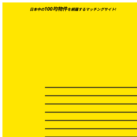
100均物件
日本中の
を網羅するマッチングサイト!