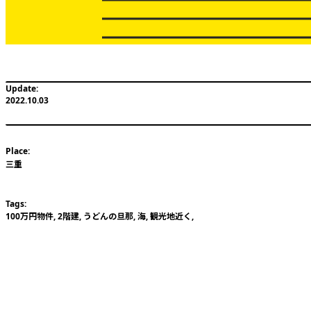
2022.10.03
三重
100万円物件
,
2階建
,
うどんの旦那
,
海
,
観光地近く
,