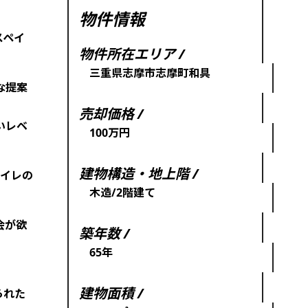
物件情報
スペイ
物件所在エリア /
三重県志摩市志摩町和具
な提案
売却価格 /
いレベ
100万円
建物構造・地上階 /
トイレの
木造/2階建て
会が欲
築年数 /
65年
建物面積 /
られた