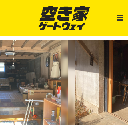
空
日
き
本
家
ゲ
中
ー
の
ト
「100
ウ
ェ
均
イ
空
｜
YADOKARI×
き
カ
家
リ
物
ア
ゲ
件」
JAPAN
を