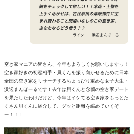
フ
細をチェックして欲しい！！木造・土壁を
ォ
上手く活かせば、古民家風の素敵物件に生
ー
まれ変わること間違いなしのこの空き家、
ム
あなたならどう使う？？
ライター：浜辺まんほーる
空き家マニアの皆さん、今年もよろしくお願いしますっ！
空き家好きの初恋相手・貝くんを振り向かせるために日本
全国の空き家をリサーチするちょっぴり重めな女子大生・
浜辺まんほーるです！
去年は貝くんと念願の空き家デート
を果たしたわけだけど、今年はイケてる空き家をもっとた
くさん貝くんに紹介して、グッと距離を縮めていくぞ
ー！！！