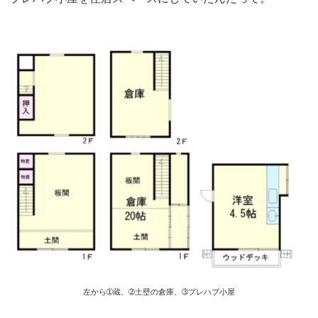
左から➀蔵、➁土壁の倉庫、➂プレハブ小屋