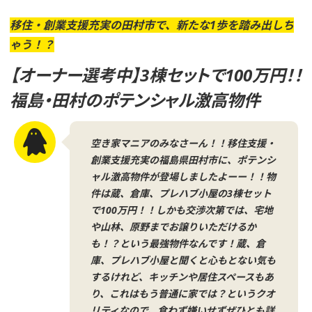
網
羅
移住・創業支援充実の田村市で、新たな1歩を踏み出しち
し、
ゃう！？
活
【オーナー選考中】3棟セットで100万円！！
用
福島・田村のポテンシャル激高物件
方
法
を
空き家マニアのみなさーん！！移住支援・
創業支援充実の福島県田村市に、ポテンシ
創
ャル激高物件が登場しましたよーー！！物
造
件は蔵、倉庫、プレハブ小屋の3棟セット
す
で100万円！！しかも交渉次第では、宅地
る
や山林、原野までお譲りいただけるか
プ
も！？という最強物件なんです！蔵、倉
ラ
庫、プレハブ小屋と聞くと心もとない気も
するけれど、キッチンや居住スペースもあ
ッ
り、これはもう普通に家では？というクオ
ト
リティなので、食わず嫌いせずぜひとも詳