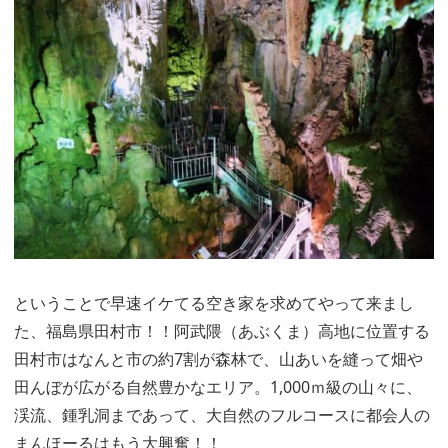
ということで早速イケてる空き家を求めてやって来まし
た、福島県田村市！！阿武隈（あぶくま）高地に位置する
田村市はなんと市の約7割が森林で、山あいを縫って畑や
田んぼが広がる自然豊かなエリア。1,000ｍ級の山々に、
渓流、鍾乳洞まであって、大自然のフルコースに都会人の
まんほーるはもう大興奮！！