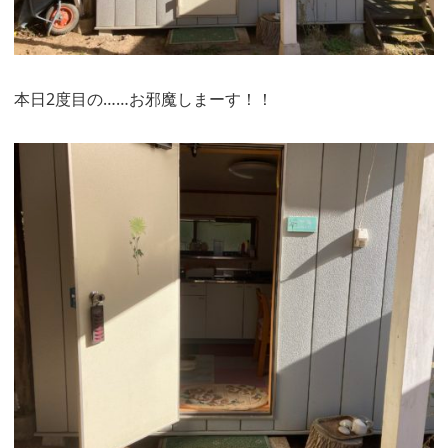
本日2度目の……お邪魔しまーす！！