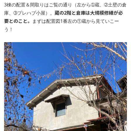
3棟の配置＆間取りはご覧の通り（左から➀蔵、➁土壁の倉
庫、➂プレハブ小屋）。
蔵の2階と倉庫は大規模修繕が必
要とのこと。
まずは配置図1番左の①蔵から見ていこー
う！