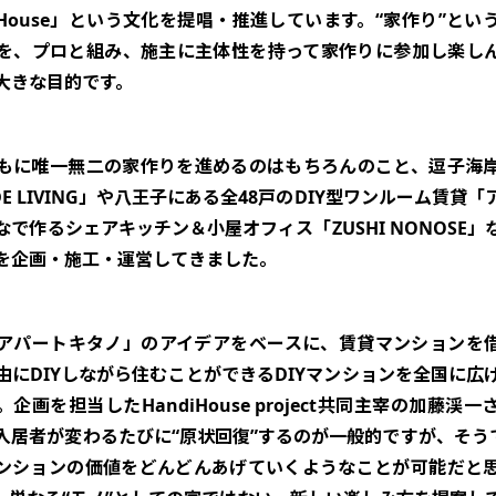
diHouse」という文化を提唱・推進しています。“家作り”とい
を、プロと組み、施主に主体性を持って家作りに参加し楽し
大きな目的です。
もに唯一無二の家作りを進めるのはもちろんのこと、逗子海
IDE LIVING」や八王子にある全48戸のDIY型ワンルーム賃貸
なで作るシェアキッチン＆小屋オフィス「ZUSHI NONOSE」
を企画・施工・運営してきました。
アパートキタノ」のアイデアをベースに、賃貸マンションを
由にDIYしながら住むことができるDIYマンションを全国に広
企画を担当したHandiHouse project共同主宰の加藤渓
入居者が変わるたびに“原状回復”するのが一般的ですが、そうで
ンションの価値をどんどんあげていくようなことが可能だと