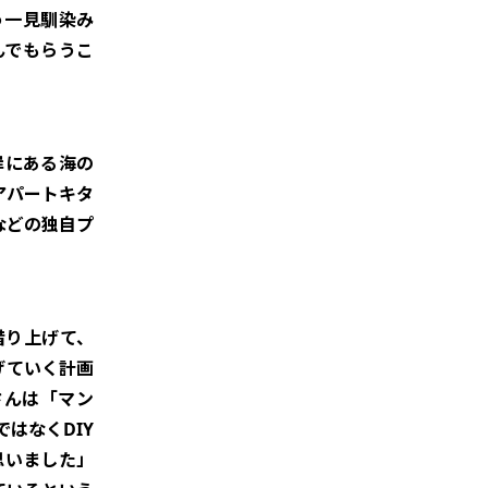
う一見馴染み
んでもらうこ
岸にある海の
「アパートキタ
などの独自プ
借り上げて、
げていく計画
一さんは「マン
はなくDIY
思いました」