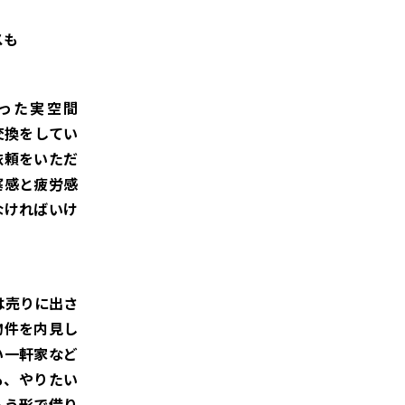
スも
て作った実空間
交換をしてい
依頼をいただ
塞感と疲労感
なければいけ
は売りに出さ
物件を内見し
い一軒家など
も、やりたい
払う形で借り