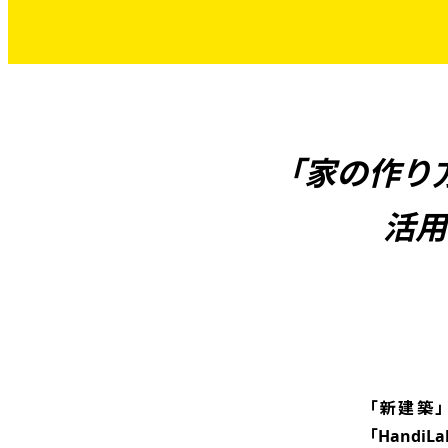
「家の作り
活用
「新建築
「Hand