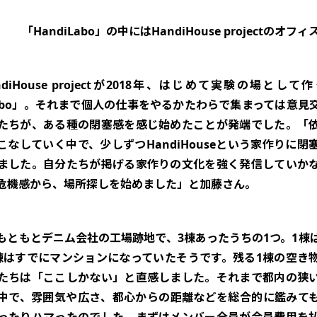
「HandiLabo」の中にはHandiHouse projectのオフィ
diHouse projectが2018年、はじめて実験の場とし
iLabo」。それまで個人の仕事をやるかたわらで集まっては意見
たちが、ある種の閉塞感を感じ始めたことが発端でした。「
こなしていく中で、少しずつHandiHouseという家作りに閉
ました。自分たちが掲げる家作りの文化を強く発信していか
危機感から、場所探しを始めました」と加藤さん。
もともとデニム会社の工場跡地で、3棟あったうちの1つ。1棟
棟はすでにマンションになっていたそうです。残る1棟の空き
たちは「ここしかない」と直感しました。それまで都内の狭
中で、雰囲気や広さ、都心からの距離などを総合的に鑑みて
ったりハマったのでした。まずはメンバー全員が会員費用を