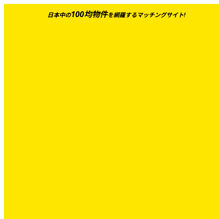
100均物件
日本中の
を網羅するマッチングサイト!