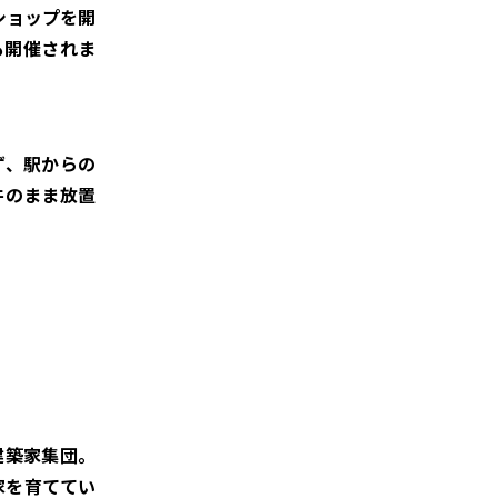
ショップを開
も開催されま
ず、駅からの
件のまま放置
う建築家集団。
家を育ててい