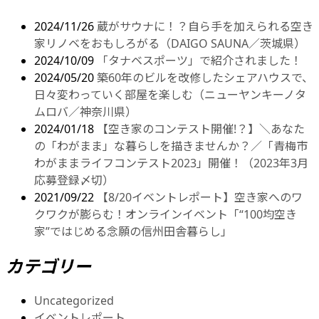
2024/11/26
蔵がサウナに！？自ら手を加えられる空き
家リノベをおもしろがる（DAIGO SAUNA／茨城県）
2024/10/09
「タナベスポーツ」で紹介されました！
2024/05/20
築60年のビルを改修したシェアハウスで、
日々変わっていく部屋を楽しむ（ニューヤンキーノタ
ムロバ／神奈川県）
2024/01/18
【空き家のコンテスト開催!？】＼あなた
の「わがまま」な暮らしを描きませんか？／「青梅市
わがままライフコンテスト2023」開催！（2023年3月
応募登録〆切）
2021/09/22
【8/20イベントレポート】空き家へのワ
クワクが膨らむ！オンラインイベント「“100均空き
家”ではじめる念願の信州田舎暮らし」
カテゴリー
Uncategorized
イベントレポート