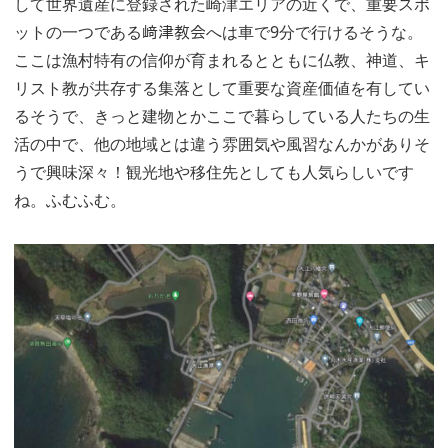
して世界遺産に登録された崎津エリアの近くで、重要スポ
ットの一つである﨑津教会へは車で9分で行けるそうな。
ここは漁村特有の信仰が育まれるとともに仏教、神道、キ
リスト教が共存する集落として重要な資産価値を有してい
るそうで、きっと建物とかここで暮らしている人たちの生
活の中で、他の地域とは違う雰囲気や風習なんかがありそ
うで興味深々！観光地や移住先としても人気らしいです
ね。ふむふむ。