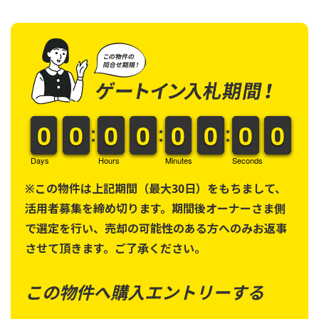
9
9
0
0
9
9
0
0
9
9
0
0
9
9
0
0
9
9
0
0
9
9
0
0
9
9
0
0
9
9
0
0
Days
Hours
Minutes
Seconds
※この物件は上記期間（最大30日）をもちまして、
活用者募集を締め切ります。期間後オーナーさま側
で選定を行い、売却の可能性のある方へのみお返事
させて頂きます。ご了承ください。
この物件へ購入エントリーする