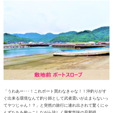
「うわあー･･･！これボート買わなきゃな！！沖釣りがす
ぐ出来る環境なんて釣り師として武者震いが止まらないっ
てヤツじゃん！？」と突然の旅行に連れ出されて驚くにゃ
んずたちを抱っこしながら珍しく興奮気味の旦那様。