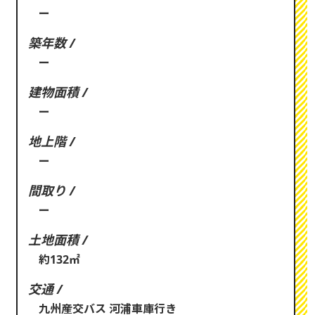
ー
築年数 /
ー
建物面積 /
ー
地上階 /
ー
間取り /
ー
土地面積 /
約132㎡
交通 /
九州産交バス 河浦車庫行き