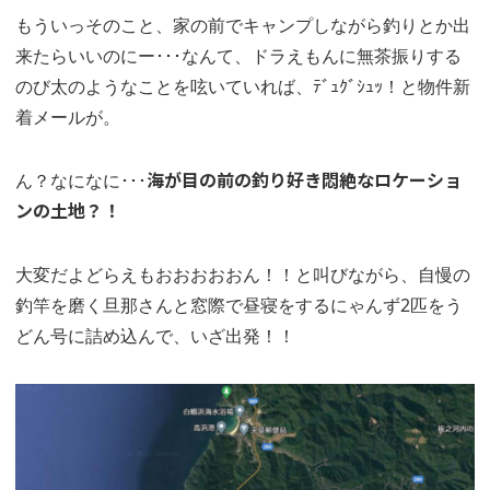
もういっそのこと、家の前でキャンプしながら釣りとか出
来たらいいのにー･･･なんて、ドラえもんに無茶振りする
のび太のようなことを呟いていれば、ﾃﾞｭｸﾞｼｭｯ！と物件新
着メールが。
ん？なになに･･･
海が目の前の釣り好き悶絶なロケーショ
ンの土地？！
大変だよどらえもおおおおおん！！と叫びながら、自慢の
釣竿を磨く旦那さんと窓際で昼寝をするにゃんず2匹をう
どん号に詰め込んで、いざ出発！！