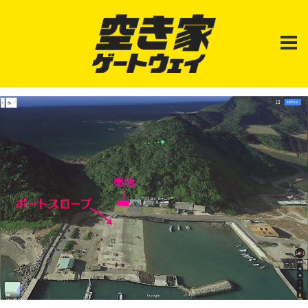
空
日
き
本
家
ゲ
中
ー
の
ト
「100
ウ
ェ
均
イ
空
｜
YADOKARI×
き
カ
家
リ
物
ア
ゲ
件」
JAPAN
を