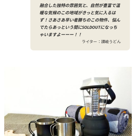
フ
融合した独特の雰囲気と、自然が豊富で温
ォ
暖な気候のこの地域がきっと気に入るは
ー
ず！さあさあ早い者勝ちのこの物件、悩ん
でたらあっという間にSOLDOUTになっち
ム
ゃいますよーーー！！
ライター：讃岐うどん