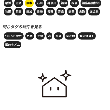
横浜
滋賀
熊本
石川
神奈川
福岡
福島
福島県田村市
秋田
群馬
茨城
長崎
長野
青森
静岡
鳥取
鹿児島
同じタグの物件を見る
100万円物件
九州
土地
海
海近
空き地
観光地近く
讃岐うどん