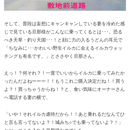
そして、普段は妄想にキャンキャンしている妻を冷めた感
じで見ている旦那様がこんなに乗ってくるとは･･･。恐る
べき天草・釣り天国･･･！と顔に力の入るうどんの耳元で
「ちなみに･･･かわいい野生イルカに会えるイルカウォッ
チングも有名です。」とささやく旦那さん。
えっ！？何それ？！一度でいいからイルカに乗ってみたか
ったんだよねーーー！！もうこれご購入決定だね！！買う
よ？！買っちゃうからね！？と、食い気味にオーナーさん
へ電話する妻の横で、
「いや！それイルカ虐待だから！！あと乗れるだなんてひ
と言も言ってないよ？！城みち○でも乗ってないよ？！」