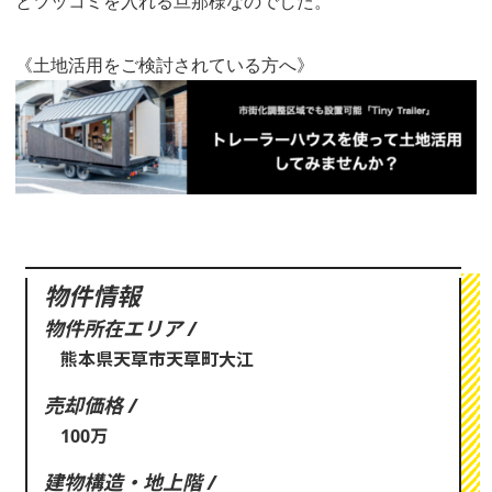
とツッコミを入れる旦那様なのでした。
《土地活用をご検討されている方へ》
物件情報
物件所在エリア /
熊本県天草市天草町大江
売却価格 /
100万
建物構造・地上階 /