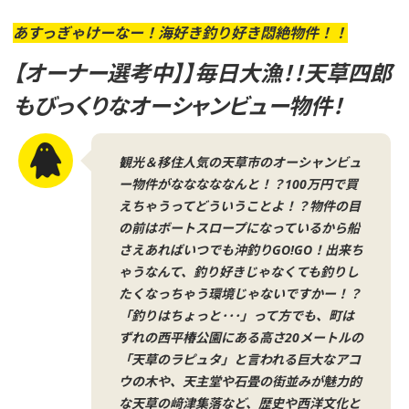
網
羅
あすっぎゃけーなー！海好き釣り好き悶絶物件！！
し、
【オーナー選考中】】毎日大漁！！天草四郎
活
もびっくりなオーシャンビュー物件！
用
方
法
観光＆移住人気の天草市のオーシャンビュ
ー物件がなななななんと！？100万円で買
を
えちゃうってどういうことよ！？物件の目
創
の前はボートスロープになっているから船
造
さえあればいつでも沖釣りGO!GO！出来ち
す
ゃうなんて、釣り好きじゃなくても釣りし
る
たくなっちゃう環境じゃないですかー！？
プ
「釣りはちょっと･･･」って方でも、町は
ずれの西平椿公園にある高さ20メートルの
ラ
「天草のラピュタ」と言われる巨大なアコ
ッ
ウの木や、天主堂や石畳の街並みが魅力的
ト
な天草の﨑津集落など、歴史や西洋文化と