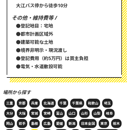
大江バス停から徒歩10分
その他・維持費等 /
●登記地目：宅地
●都市計画区域外
●建築可能な土地
●境界非明示・現況渡し
●登記費用（約5万円）は買主負担
●電気・水道敷設可能
場所から探す
三重
京都
兵庫
北海道
千葉
千葉県
和歌山
埼玉
大分
大阪
宮城
宮崎
富山
山口
山形
山梨
岐阜
岡山
岩手
島根
広島
愛媛
新潟
日本全国
東京
栃木