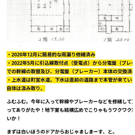
・2020年12月に簡易的な雨漏り修繕済み
・2022年5月に引込線取付点（受電点）から分電盤（ブレ
での幹線の取替及び、分電盤（ブレーカー）本体の交換済
・上水道は町営水道。下水は直前の道路まで本管が来てい
自体は汲み取り。
ふむふむ。今年に入って幹線やブレーカーなどを修繕して
ってありがたや！地下室も結構広めでこりゃもうワクワク
いか！
まずは白いほうのドアからおじゃましまーす、と。