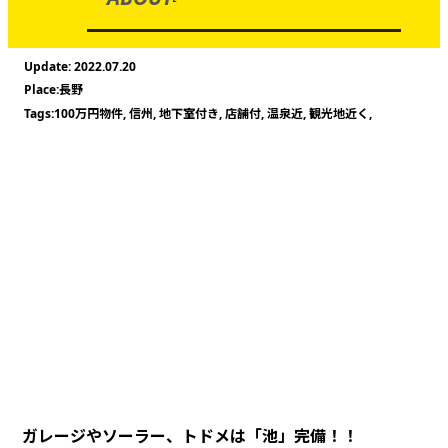
2022.07.20
長野
100万円物件
,
信州
,
地下室付き
,
店舗付
,
温泉近
,
観光地近く
,
ガレージやソーラー、トドメは「池」完備！！