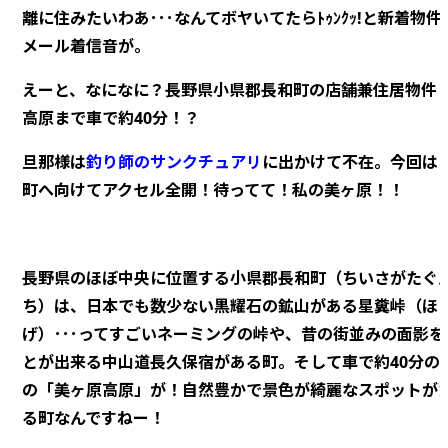
離に住みたいわあ･･･なんてボヤいてたらﾄｩﾝｸｯ!と新着物
メール着信音が。
えーと、なになに？長野県小県郡長和町の店舗兼住居物件
高原まで車で約40分！？
旦那様は
釣り師のサンクチュアリ
に出かけて不在。今回は
町へ向けてアクセル全開！待ってて！私の美ヶ原！！
長野県のほぼ中央に位置する小県郡長和町（ちいさがたぐん
ち）は、日本でも数少ない黒耀石の鉱山がある星糞峠（ほ
げ）･･･ってすごいネーミングの峠や、昔の街並みの面影
とが出来る中山道長久保宿がある町。そして車で約40分の
の「美ヶ原高原」が！自然豊かで景色が綺麗なスポットが
る町なんですねー！