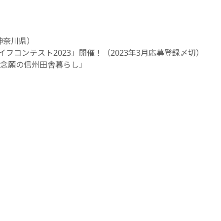
神奈川県）
コンテスト2023」開催！（2023年3月応募登録〆切）
る念願の信州田舎暮らし」