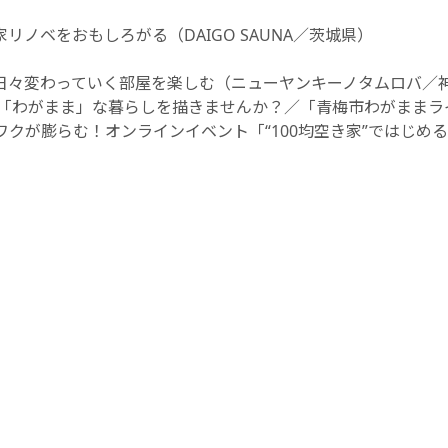
ノベをおもしろがる（DAIGO SAUNA／茨城県）
、日々変わっていく部屋を楽しむ（ニューヤンキーノタムロバ／
「わがまま」な暮らしを描きませんか？／「青梅市わがままライフ
ワクが膨らむ！オンラインイベント「“100均空き家”ではじめ