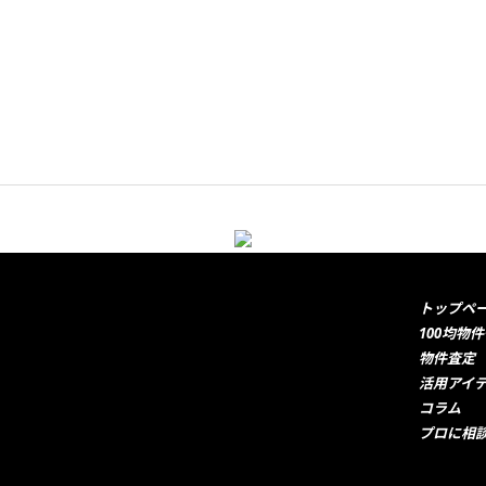
トップペ
100均物
物件査定
活用アイ
コラム
プロに相