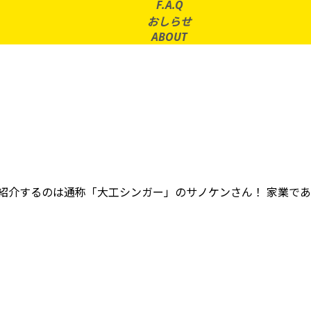
F.A.Q
おしらせ
ABOUT
紹介するのは通称「大工シンガー」のサノケンさん！ 家業で