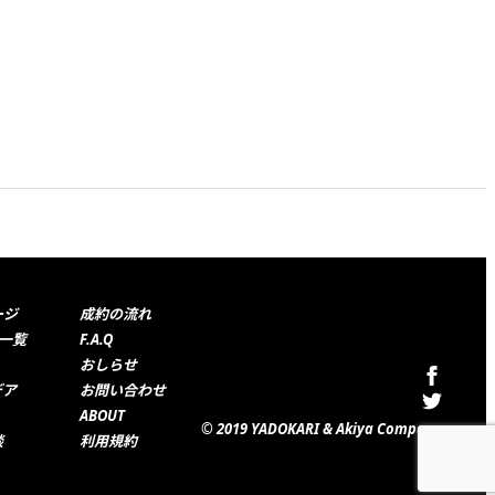
ージ
成約の流れ
件一覧
F.A.Q
おしらせ
デア
お問い合わせ
ABOUT
© 2019 YADOKARI & Akiya Company
談
利用規約