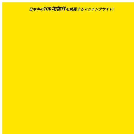
100均物件
日本中の
を網羅するマッチングサイト!