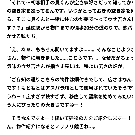
「それで～初恋相手の貝くんが空き家好きだって知ってか
の空き家を巡ってるんです。いつかとっておきの空き家を
ら、そこに貝くんと一緒に住むのが夢で～ってウサ吉さん
す？？」延徳駅から物件までの徒歩20分の道のりで、恋バ
かせる私たち。
「え、あぁ、もちろん聞いてますよ……。そんなことより
さん、物件に着きました……こちらです。」なぜだかちょ
気味のウサ吉さんが指さす先には、程よい広さの畑が。
「ご存知の通りこちらの物件は畑付きでして、広さはなんと
です！もともとはアスパラ畑として使用されていたそうで
うわー！広すぎず狭すぎず、移住して農業を始めてみたい
う人にぴったりの大きさですねー！
「そうなんですよー！続いて建物の方をご紹介しますー！
ん、物件紹介になるとノリノリ饒舌ね…。