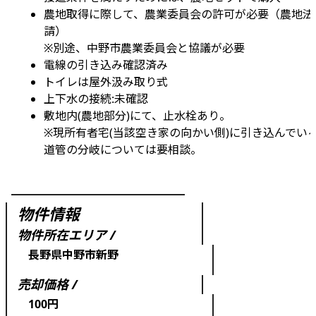
農地取得に際して、農業委員会の許可が必要（農地法
請）
※別途、中野市農業委員会と協議が必要
電線の引き込み確認済み
トイレは屋外汲み取り式
上下水の接続:未確認
敷地内(農地部分)にて、止水栓あり。
※現所有者宅(当該空き家の向かい側)に引き込んでい
道管の分岐については要相談。
物件情報
物件所在エリア /
長野県中野市新野
売却価格 /
100円