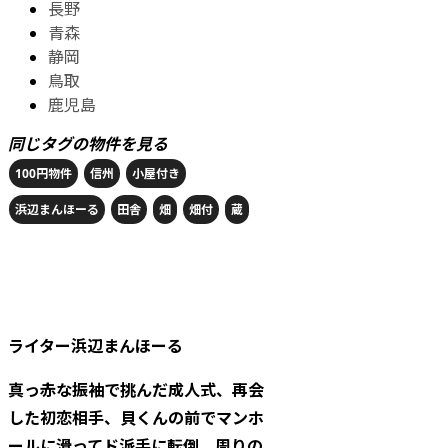
長野
青森
静岡
鳥取
鹿児島
同じタグの物件を見る
100円物件
信州
小屋付き
浜辺まんほーる
田舎
畑
畑付
蔵
ライター
浜辺まんほーる
真っ赤な振袖で挑んだ成人式、再会
した初恋相手、貝くんの前でマンホ
ールに滑ってド派手に転倒。周りの