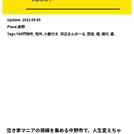
2022.09.05
長野
100円物件
,
信州
,
小屋付き
,
浜辺まんほーる
,
田舎
,
畑
,
畑付
,
蔵
,
空き家マニアの視線を集める中野市で、人生変えちゃ