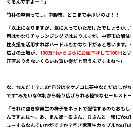
くるんですよー！」
竹林の整備って…。中野市、どこまで手厚いのさ！！
「以上になりますが、気に入っていただけたでしょうか…
用はかなりチャレンジングではありますが、中野市の解体
住支援を活用すればハードルもかなり下がると思います。
広さの土地が、
100万円からさらにお値下げして100円
とい
正直
ありえないくらい
お買い得だと思うんですよね～」
な、なんだ！？この”自分はタケノコに夢中なただのしがな
です”みたいな体制から繰り広げられる軽快なセールストー
「それに空き家再生の様子をネットで配信するのもおもし
んですよね～。あ、まんほーるさん、貝さんと一緒にYouTu
ューするなんていかがですか？空き家再生カップルYouTub