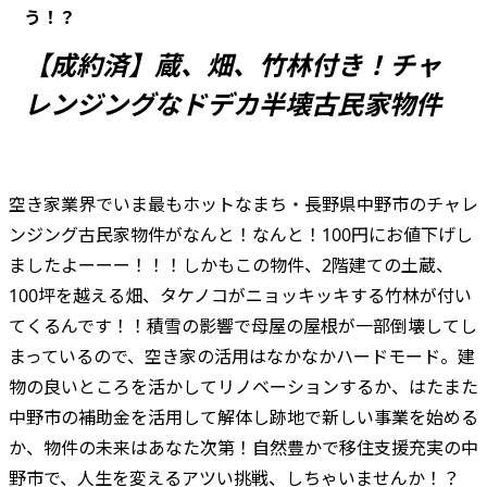
う！？
【成約済】蔵、畑、竹林付き！チャ
レンジングなドデカ半壊古民家物件
空き家業界でいま最もホットなまち・長野県中野市のチャレ
ンジング古民家物件がなんと！なんと！100円にお値下げし
ましたよーーー！！！しかもこの物件、2階建ての土蔵、
100坪を越える畑、タケノコがニョッキッキする竹林が付い
てくるんです！！積雪の影響で母屋の屋根が一部倒壊してし
まっているので、空き家の活用はなかなかハードモード。建
物の良いところを活かしてリノベーションするか、はたまた
中野市の補助金を活用して解体し跡地で新しい事業を始める
か、物件の未来はあなた次第！自然豊かで移住支援充実の中
野市で、人生を変えるアツい挑戦、しちゃいませんか！？