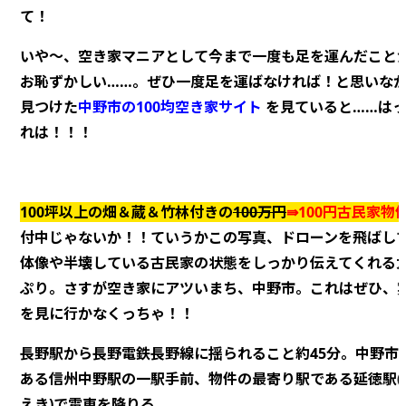
て！
いや～、空き家マニアとして今まで一度も足を運んだこと
お恥ずかしい……。ぜひ一度足を運ばなければ！と思いな
見つけた
中野市の100均空き家サイト
を見ていると……は
れは！！！
100坪以上の畑＆蔵＆竹林付きの
100万円
⇛100円古民
家物
付中じゃないか！！ていうかこの写真、ドローンを飛ばし
体像や半壊している古民家の状態をしっかり伝えてくれる
ぷり。さすが空き家にアツいまち、中野市。これはぜひ、
を見に行かなくっちゃ！！
長野駅から長野電鉄長野線に揺られること約45分。中野市
ある信州中野駅の一駅手前、物件の最寄り駅である延徳駅(
えき)で電車を降りる。