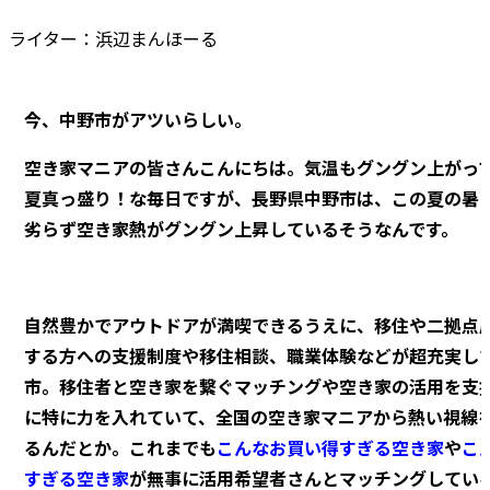
ライター：浜辺まんほーる
今、中野市がアツいらしい。
空き家マニアの皆さんこんにちは。気温もグングン上がっ
夏真っ盛り！な毎日ですが、長野県中野市は、この夏の暑
劣らず空き家熱がグングン上昇しているそうなんです。
自然豊かでアウトドアが満喫できるうえに、移住や二拠点
する方への支援制度や移住相談、職業体験などが超充実し
市。移住者と空き家を繋ぐマッチングや空き家の活用を支
に特に力を入れていて、全国の空き家マニアから熱い視線
るんだとか。これまでも
こんなお買い得すぎる空き家
や
こ
すぎる空き家
が無事に活用希望者さんとマッチングしてい