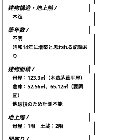
建物構造・地上階 /
木造
築年数 /
不明
昭和14年に増築と思われる記録あ
り
建物面積 /
母屋：123.3㎡（木造茅葺平屋）
倉庫：52.56㎡、65.12㎡（要調
査）
他破損のため計測不能
地上階 /
母屋：1階 土蔵：2階
間取り /