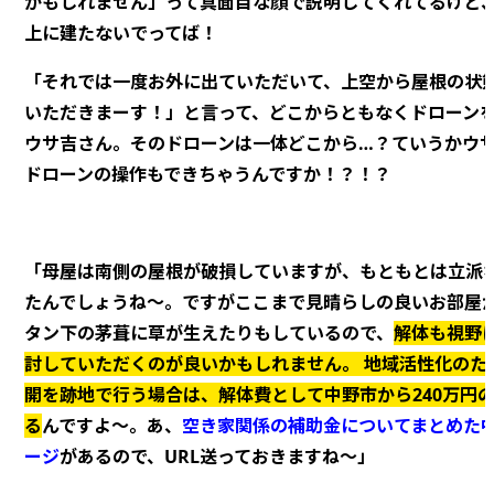
かもしれません」って真面目な顔で説明してくれてるけど
上に建たないでってば！
「それでは一度お外に出ていただいて、上空から屋根の状
いただきまーす！」と言って、どこからともなくドローン
ウサ吉さん。そのドローンは一体どこから…？ていうかウ
ドローンの操作もできちゃうんですか！？！？
「母屋は南側の屋根が破損していますが、もともとは立派
たんでしょうね～。ですがここまで見晴らしの良いお部屋
タン下の茅葺に草が生えたりもしているので、
解体も視野
討していただくのが良いかもしれません。 地域活性化のた
開を跡地で行う場合は、解体費として中野市から240万円
る
んですよ～。あ、
空き家関係の補助金についてまとめた
ージ
があるので、URL送っておきますね～」