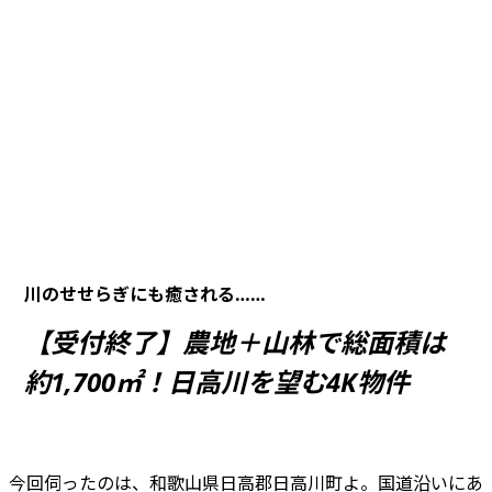
川のせせらぎにも癒される……
【受付終了】農地＋山林で総面積は
約1,700㎡！日高川を望む4K物件
今回伺ったのは、和歌山県日高郡日高川町よ。国道沿いにあ